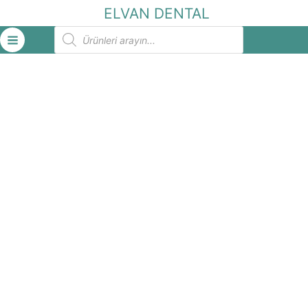
İçeriğe
ELVAN DENTAL
atla
Products
search