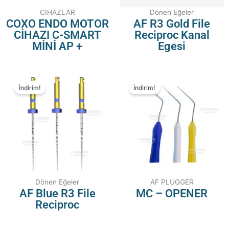
CIHAZLAR
Dönen Eğeler
COXO ENDO MOTOR
AF R3 Gold File
CİHAZI C-SMART
Reciproc Kanal
MİNİ AP +
Egesi
İndirim!
İndirim!
Dönen Eğeler
AF PLUGGER
AF Blue R3 File
MC – OPENER
Reciproc