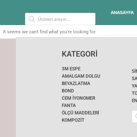
İçeriğe
atla
ANASAYFA
Products
search
It seems we can't find what you're looking for.
KATEGORİ
3M ESPE
S
AMALGAM DOLGU
SA
BEYAZLATMA
YA
BOND
T
CEM İYONOMER
E
FANTA
Pr
ÖLÇÜ MADDELERI
se
KOMPOZİT