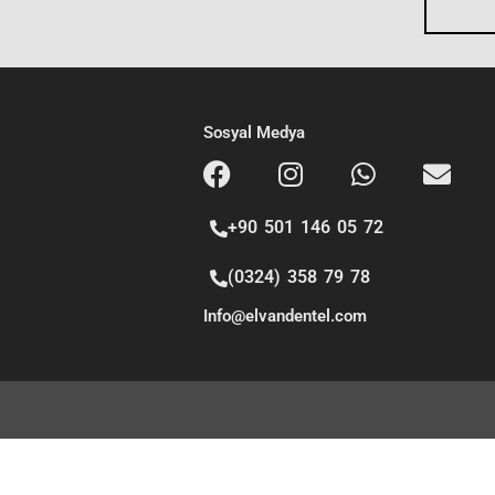
g
e
Sosyal Medya
+90 501 146 05 72
(0324) 358 79 78
Info@elvandentel.com
Copyright
© 2026
ELVAN DENTAL