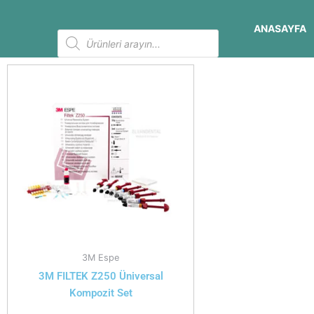
İçeriğe
atla
ANASAYFA
Products
search
3M Espe
3M FILTEK Z250 Üniversal
Kompozit Set