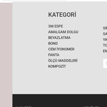
KATEGORİ
3M ESPE
S
AMALGAM DOLGU
SA
BEYAZLATMA
YA
BOND
T
CEM İYONOMER
E
FANTA
Pr
ÖLÇÜ MADDELERI
se
KOMPOZİT