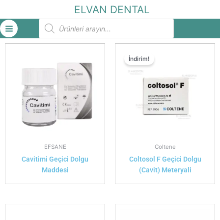
İçeriğe
ELVAN DENTAL
atla
Products
search
İndirim!
EFSANE
Coltene
Cavitimi Geçici Dolgu
Coltosol F Geçici Dolgu
Maddesi
(Cavit) Meteryali