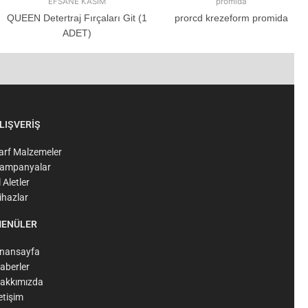
EFSANE KASIM
promida
QUEEN Detertraj Fırçaları Git (1
prorcd krezeform promida
ADET)
LIŞVERİŞ
arf Malzemeler
ampanyalar
l Aletler
ihazlar
ENÜLER
nansayfa
aberler
akkımızda
letişim