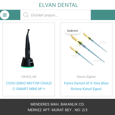
İçeriğe
ELVAN DENTAL
atla
Products
search
İndirim!
CIHAZLAR
Dönen Eğeler
COXO ENDO MOTOR CİHAZI
Fanta Dental Af S-One Blue
C-SMART MİNİ AP +
Rotary Kanal Egesi
MENDERES MAH. BAKANLIK CD.
MERKEZ APT: MURAT BEY . NO: 2/3