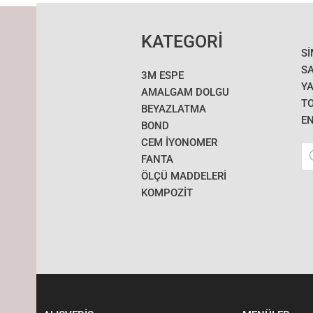
KATEGORİ
S
SA
3M ESPE
YA
AMALGAM DOLGU
T
BEYAZLATMA
E
BOND
CEM İYONOMER
Pr
se
FANTA
ÖLÇÜ MADDELERI
KOMPOZİT