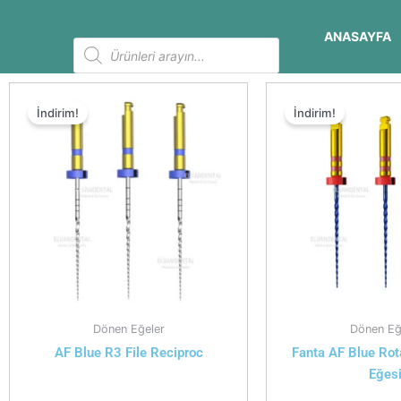
İçeriğe
atla
ANASAYFA
Products
search
İndirim!
İndirim!
Dönen Eğeler
Dönen Eğ
AF Blue R3 File Reciproc
Fanta AF Blue Rota
Eğes