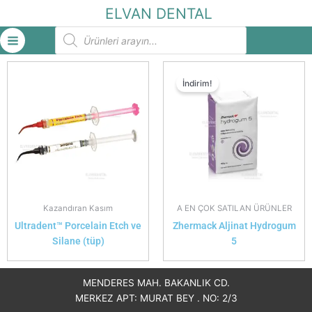
İçeriğe
ELVAN DENTAL
atla
Products
search
İndirim!
Kazandıran Kasım
A EN ÇOK SATILAN ÜRÜNLER
Ultradent™ Porcelain Etch ve
Zhermack Aljinat Hydrogum
Silane (tüp)
5
MENDERES MAH. BAKANLIK CD.
MERKEZ APT: MURAT BEY . NO: 2/3