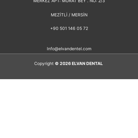
MERKEZ APT: MURAT BEY . NO: 2/3
MEZİTLİ / MERSİN
+90 501 146 05 72
Info@elvandentel.com
Copyright
© 2026
ELVAN DENTAL