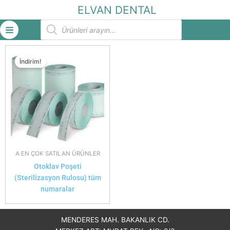
İçeriğe
ELVAN DENTAL
atla
Products
search
İndirim!
A EN ÇOK SATILAN ÜRÜNLER
Otoklav Poşeti
(Sterilizasyon Rulosu) tüm
numaralar
MENDERES MAH. BAKANLIK CD.