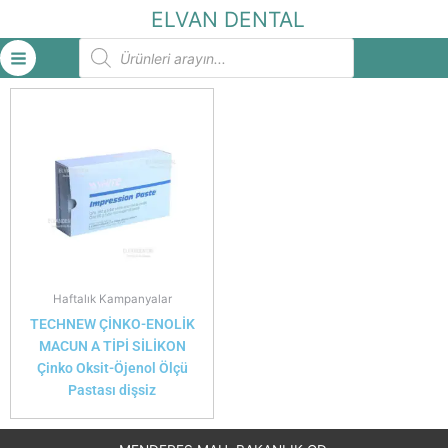
İçeriğe
ELVAN DENTAL
atla
Products
search
Haftalık Kampanyalar
TECHNEW ÇİNKO-ENOLİK
MACUN A TİPİ SİLİKON
Çinko Oksit-Öjenol Ölçü
Pastası dişsiz