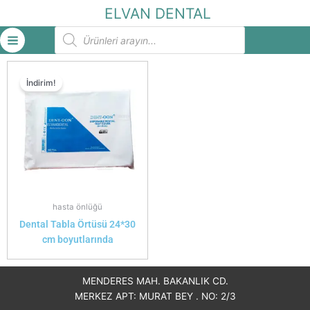
İçeriğe
ELVAN DENTAL
atla
Products
search
İndirim!
hasta önlüğü
Dental Tabla Örtüsü 24*30
cm boyutlarında
MENDERES MAH. BAKANLIK CD.
MERKEZ APT: MURAT BEY . NO: 2/3