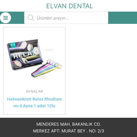
İçeriğe
ELVAN DENTAL
atla
Products
search
AYNALAR
Hahnenkratt Relax Rhodium
no:4 Ayna 1 adet 10lu
MENDERES MAH. BAKANLIK CD.
MERKEZ APT: MURAT BEY . NO: 2/3