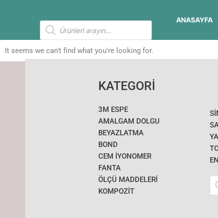
İçeriğe
atla
ANASAYFA
Products
search
It seems we can't find what you're looking for.
KATEGORİ
3M ESPE
S
AMALGAM DOLGU
SA
BEYAZLATMA
YA
BOND
T
CEM İYONOMER
E
FANTA
Pr
ÖLÇÜ MADDELERI
se
KOMPOZİT