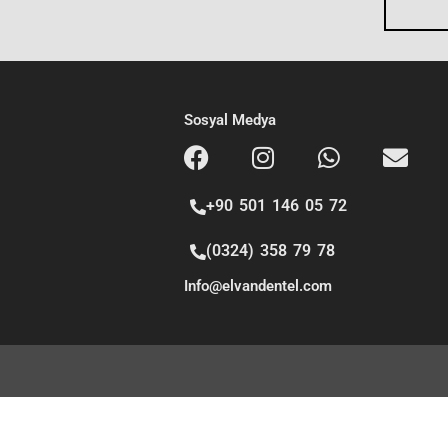
g
e
Sosyal Medya
+90 501 146 05 72
(0324) 358 79 78
Info@elvandentel.com
Copyright
© 2026
ELVAN DENTAL