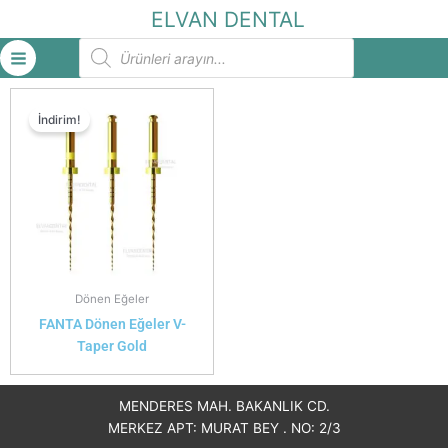
İçeriğe
ELVAN DENTAL
atla
Products
search
İndirim!
Dönen Eğeler
FANTA Dönen Eğeler V-
Taper Gold
MENDERES MAH. BAKANLIK CD.
MERKEZ APT: MURAT BEY . NO: 2/3