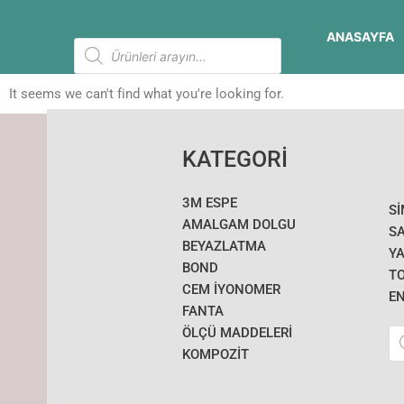
İçeriğe
atla
ANASAYFA
Products
search
It seems we can't find what you're looking for.
KATEGORİ
3M ESPE
S
AMALGAM DOLGU
SA
BEYAZLATMA
YA
BOND
T
CEM İYONOMER
E
FANTA
Pr
ÖLÇÜ MADDELERI
se
KOMPOZİT