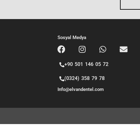
g
e
Sosyal Medya
+90 501 146 05 72
(0324) 358 79 78
Info@elvandentel.com
Copyright
© 2026
ELVAN DENTAL