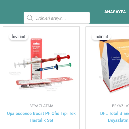
İçeriğe
atla
ANASAYFA
Products
search
İndirim!
İndirim!
BEYAZLATMA
BEYAZLA
Opalescence Boost PF Ofis Tipi Tek
DFL Total Blanc
Hastalık Set
Beyazlatm