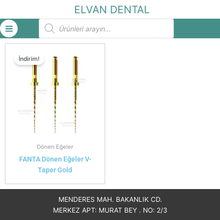
İçeriğe
ELVAN DENTAL
atla
Products
search
İndirim!
Dönen Eğeler
FANTA Dönen Eğeler V-
Taper Gold
MENDERES MAH. BAKANLIK CD.
MERKEZ APT: MURAT BEY . NO: 2/3