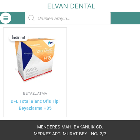
İçeriğe
ELVAN DENTAL
atla
Products
search
İndirim!
BEYAZLATMA
DFL Total Blanc Ofis Tipi
Beyazlatma H35
MENDERES MAH. BAKANLIK CD.
MERKEZ APT: MURAT BEY . NO: 2/3