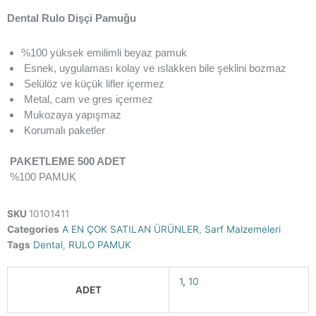
Dental Rulo Dişçi Pamuğu
%100 yüksek emilimli beyaz pamuk
Esnek, uygulaması kolay ve ıslakken bile şeklini bozmaz
Selülöz ve küçük lifler içermez
Metal, cam ve gres içermez
Mukozaya yapışmaz
Korumalı paketler
PAKETLEME 500 ADET
%100 PAMUK
SKU
10101411
Categories
A EN ÇOK SATILAN ÜRÜNLER
,
Sarf Malzemeleri
Tags
Dental
,
RULO PAMUK
1
,
10
ADET