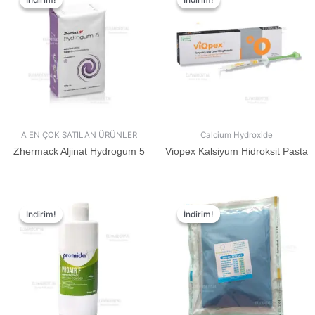
A EN ÇOK SATILAN ÜRÜNLER
Calcium Hydroxide
Zhermack Aljinat Hydrogum 5
Viopex Kalsiyum Hidroksit Pasta
İndirim!
İndirim!
İndirim!
İndirim!