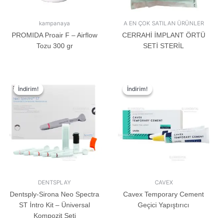
kampanaya
A EN ÇOK SATILAN ÜRÜNLER
PROMIDA Proair F – Airflow
CERRAHİ İMPLANT ÖRTÜ
Tozu 300 gr
SETİ STERİL
İndirim!
İndirim!
İndirim!
İndirim!
DENTSPLAY
CAVEX
Dentsply-Sirona Neo Spectra
Cavex Temporary Cement
ST İntro Kit – Üniversal
Geçici Yapıştırıcı
Kompozit Seti