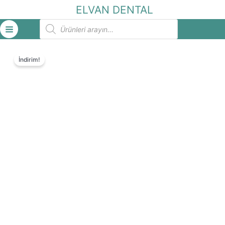
İçeriğe
ELVAN DENTAL
atla
Products
search
İndirim!