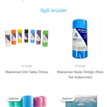
İlgili ürünler
EFSANE
EFSANE
Maksimed Ünit Tabla Örtüsü
Maksimed Hasta Önlüğü (Rulo
Tek Kullanımlık)
İndirim!
İndirim!
İndirim!
İndirim!