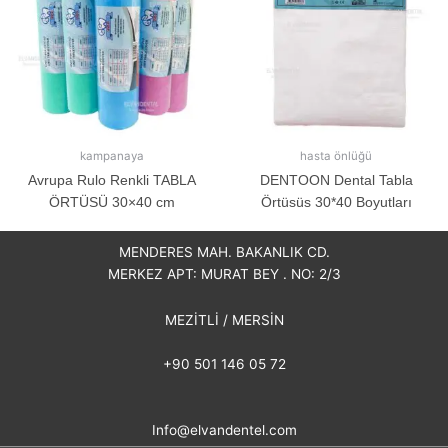
kampanaya
hasta önlüğü
Avrupa Rulo Renkli TABLA
DENTOON Dental Tabla
ÖRTÜSÜ 30×40 cm
Örtüsüs 30*40 Boyutları
MENDERES MAH. BAKANLIK CD.
MERKEZ APT: MURAT BEY . NO: 2/3
MEZİTLİ / MERSİN
+90 501 146 05 72
Info@elvandentel.com