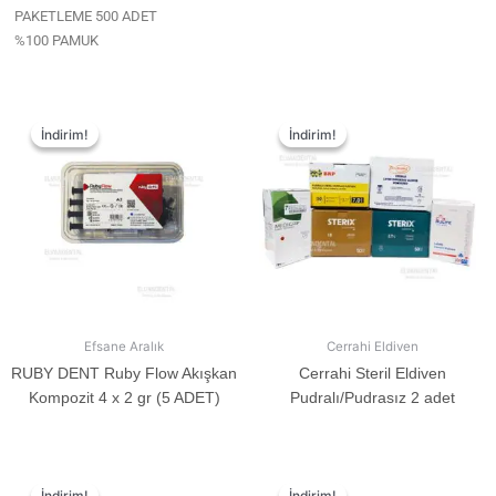
PAKETLEME 500 ADET
%100 PAMUK
İndirim!
İndirim!
İndirim!
İndirim!
Efsane Aralık
Cerrahi Eldiven
RUBY DENT Ruby Flow Akışkan
Cerrahi Steril Eldiven
Kompozit 4 x 2 gr (5 ADET)
Pudralı/Pudrasız 2 adet
İndirim!
İndirim!
İndirim!
İndirim!