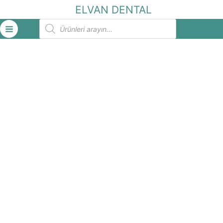
İçeriğe
ELVAN DENTAL
atla
Products
search