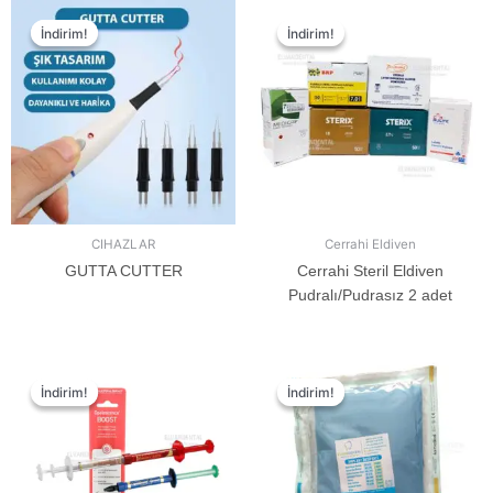
İndirim!
İndirim!
İndirim!
İndirim!
CIHAZLAR
Cerrahi Eldiven
GUTTA CUTTER
Cerrahi Steril Eldiven
Pudralı/Pudrasız 2 adet
İndirim!
İndirim!
İndirim!
İndirim!