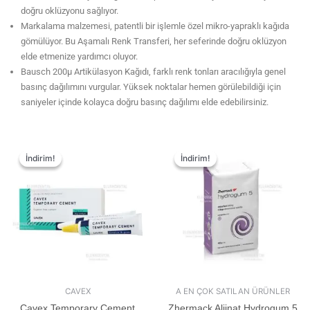
doğru oklüzyonu sağlıyor.
Markalama malzemesi, patentli bir işlemle özel mikro-yapraklı kağıda
gömülüyor. Bu Aşamalı Renk Transferi, her seferinde doğru oklüzyon
elde etmenize yardımcı oluyor.
Bausch 200µ Artikülasyon Kağıdı, farklı renk tonları aracılığıyla genel
basınç dağılımını vurgular. Yüksek noktalar hemen görülebildiği için
saniyeler içinde kolayca doğru basınç dağılımı elde edebilirsiniz.
İndirim!
İndirim!
İndirim!
İndirim!
CAVEX
A EN ÇOK SATILAN ÜRÜNLER
Cavex Temporary Cement
Zhermack Aljinat Hydrogum 5