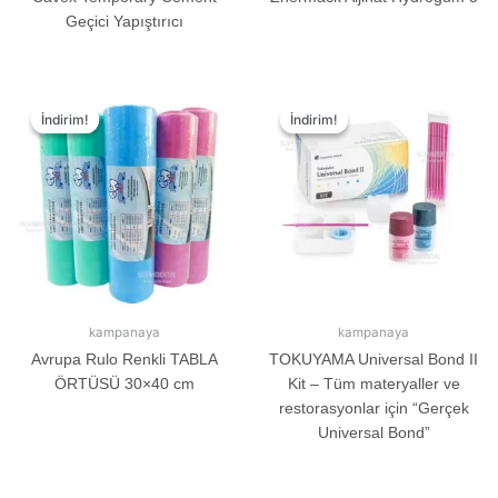
Geçici Yapıştırıcı
İndirim!
İndirim!
İndirim!
İndirim!
kampanaya
kampanaya
Avrupa Rulo Renkli TABLA
TOKUYAMA Universal Bond II
ÖRTÜSÜ 30×40 cm
Kit – Tüm materyaller ve
restorasyonlar için “Gerçek
Universal Bond”