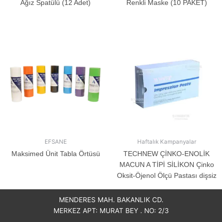
Ağız Spatülü (12 Adet)
Renkli Maske (10 PAKET)
EFSANE
Haftalık Kampanyalar
Maksimed Ünit Tabla Örtüsü
TECHNEW ÇİNKO-ENOLİK
MACUN A TİPİ SİLİKON Çinko
Oksit-Öjenol Ölçü Pastası dişsiz
MENDERES MAH. BAKANLIK CD.
MERKEZ APT: MURAT BEY . NO: 2/3