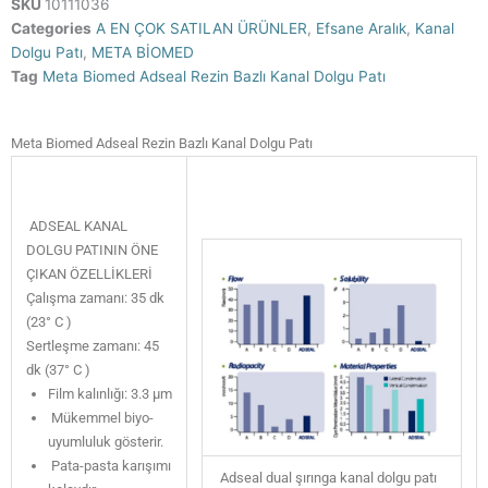
SKU
10111036
Categories
A EN ÇOK SATILAN ÜRÜNLER
,
Efsane Aralık
,
Kanal
Dolgu Patı
,
META BİOMED
Tag
Meta Biomed Adseal Rezin Bazlı Kanal Dolgu Patı
Meta Biomed Adseal Rezin Bazlı Kanal Dolgu Patı
ADSEAL KANAL
DOLGU PATININ ÖNE
ÇIKAN ÖZELLİKLERİ
Çalışma zamanı: 35 dk
(23° C )
Sertleşme zamanı: 45
dk (37° C )
Film kalınlığı: 3.3 µm
Mükemmel biyo-
uyumluluk gösterir.
Pata-pasta karışımı
Adseal dual şırınga kanal dolgu patı