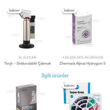
İndirim!
İndirim!
İndirim!
İndirim!
EL ALETLERİ
A EN ÇOK SATILAN ÜRÜNLER
Torçh – Doldurulabilir Çakmak
Zhermack Aljinat Hydrogum 5
İlgili ürünler
İndirim!
İndirim!