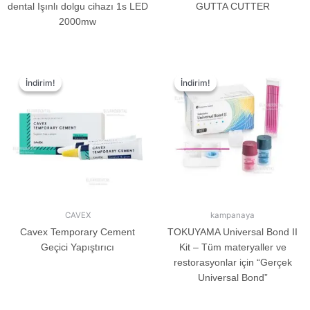
dental Işınlı dolgu cihazı 1s LED
GUTTA CUTTER
2000mw
İndirim!
İndirim!
İndirim!
İndirim!
CAVEX
kampanaya
Cavex Temporary Cement
TOKUYAMA Universal Bond II
Geçici Yapıştırıcı
Kit – Tüm materyaller ve
restorasyonlar için “Gerçek
Universal Bond”