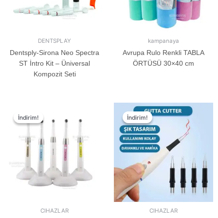
DENTSPLAY
kampanaya
Dentsply-Sirona Neo Spectra
Avrupa Rulo Renkli TABLA
ST İntro Kit – Üniversal
ÖRTÜSÜ 30×40 cm
Kompozit Seti
İndirim!
İndirim!
İndirim!
İndirim!
CIHAZLAR
CIHAZLAR