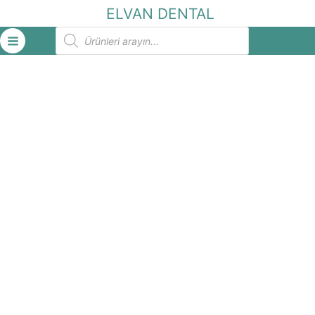
İçeriğe
ELVAN DENTAL
atla
Products
search