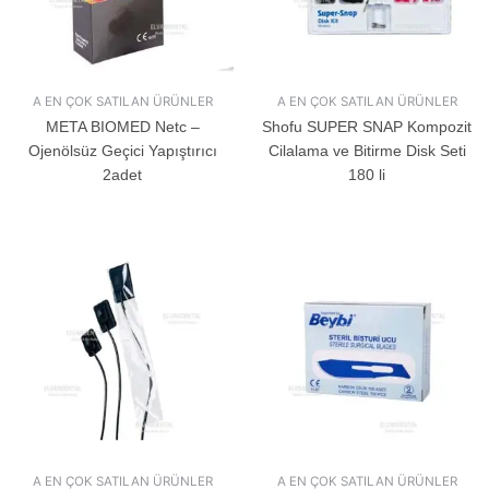
A EN ÇOK SATILAN ÜRÜNLER
A EN ÇOK SATILAN ÜRÜNLER
META BIOMED Netc –
Shofu SUPER SNAP Kompozit
Ojenölsüz Geçici Yapıştırıcı
Cilalama ve Bitirme Disk Seti
2adet
180 li
A EN ÇOK SATILAN ÜRÜNLER
A EN ÇOK SATILAN ÜRÜNLER