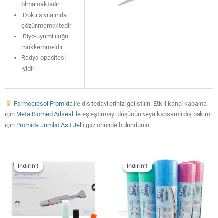
olmamaktadır
Doku sıvılarında
çözünmemektedir
Biyo-uyumluluğu
mükkemmeldir.
Radyo-opasitesi
iyidir
Formocresol Promida
ile diş tedavilerinizi geliştirin. Etkili kanal kapama
için
Meta Biomed Adseal
ile eşleştirmeyi düşünün veya kapsamlı diş bakımı
için
Promida Jumbo Asit Jel
‘i göz önünde bulundurun.
İndirim!
İndirim!
İndirim!
İndirim!