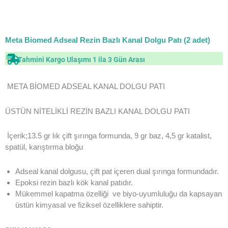
Meta Biomed Adseal Rezin Bazlı Kanal Dolgu Patı (2 adet)
Tahmini Kargo Ulaşımı 1 ila 3 Gün Arası
META BİOMED ADSEAL KANAL DOLGU PATI
ÜSTÜN NİTELİKLİ REZİN BAZLI KANAL DOLGU PATI
İçerik;13.5 gr lık çift şırınga formunda, 9 gr baz, 4,5 gr katalist,
spatül, karıştırma bloğu
Adseal kanal dolgusu, çift pat içeren dual şırınga formundadır.
Epoksi rezin bazlı kök kanal patıdır.
Mükemmel kapatma özelliği ve biyo-uyumluluğu da kapsayan
üstün kimyasal ve fiziksel özelliklere sahiptir.