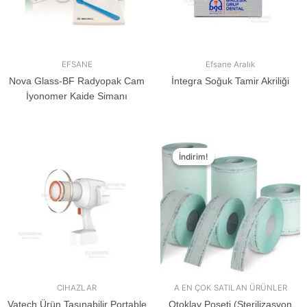
EFSANE
Efsane Aralık
Nova Glass-BF Radyopak Cam
İntegra Soğuk Tamir Akriliği
İyonomer Kaide Simanı
İndirim!
İndirim!
CIHAZLAR
A EN ÇOK SATILAN ÜRÜNLER
Vatech Ürün Taşınabilir Portable
Otoklav Poşeti (Sterilizasyon