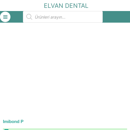
İçeriğe
ELVAN DENTAL
atla
Products
search
Imibond P