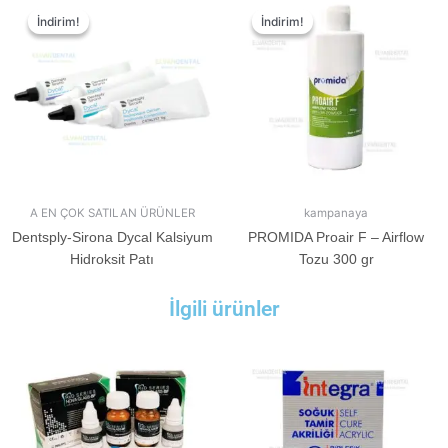
İndirim!
İndirim!
İndirim!
İndirim!
A EN ÇOK SATILAN ÜRÜNLER
kampanaya
Dentsply-Sirona Dycal Kalsiyum
PROMIDA Proair F – Airflow
Hidroksit Patı
Tozu 300 gr
İlgili ürünler