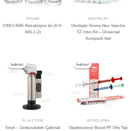
EFSANE
DENTSPLAY
CINCI-RAK Retraksiyon İpi (0-0-
Dentsply-Sirona Neo Spectra
000-1-2)
ST İntro Kit – Üniversal
Kompozit Seti
İndirim!
İndirim!
İndirim!
İndirim!
EL ALETLERİ
BEYAZLATMA
Torçh – Doldurulabilir Çakmak
Opalescence Boost PF Ofis Tipi