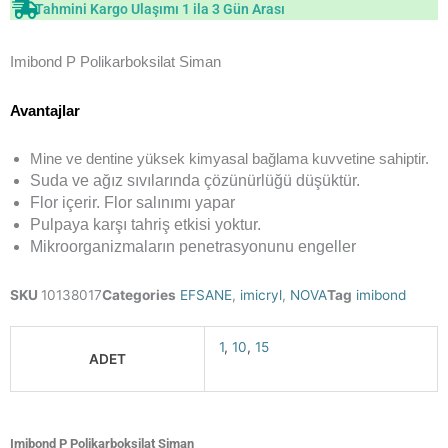
Tahmini Kargo Ulaşımı 1 ila 3 Gün Arası
Imibond P Polikarboksilat Siman
Avantajlar
Mine ve dentine yüksek kimyasal bağlama kuvvetine sahiptir.
Suda ve ağız sıvılarında çözünürlüğü düşüktür.
Flor içerir. Flor salınımı yapar
Pulpaya karşı tahriş etkisi yoktur.
Mikroorganizmaların penetrasyonunu engeller
SKU
10138017
Categories
EFSANE
,
imicryl
,
NOVA
Tag
imibond
1
,
10
,
15
ADET
Imibond P Polikarboksilat Siman