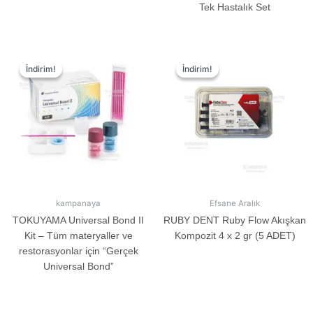
Tek Hastalık Set
İndirim!
İndirim!
İndirim!
İndirim!
kampanaya
Efsane Aralık
TOKUYAMA Universal Bond II
RUBY DENT Ruby Flow Akışkan
Kit – Tüm materyaller ve
Kompozit 4 x 2 gr (5 ADET)
restorasyonlar için “Gerçek
Universal Bond”