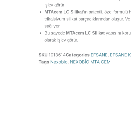
işlev görür
MTAcem LC Silikat
‘ın patentli, özel formülü
trikalsiyum silikat parçacıklarından oluşur. Ve
sağlıyor
Bu sayede
MTAcem LC Silikat
yapısını koru
olarak işlev görür.
SKU
1013614
Categories
EFSANE
,
EFSANE 
Tags
Nexobio
,
NEXOBİO MTA CEM