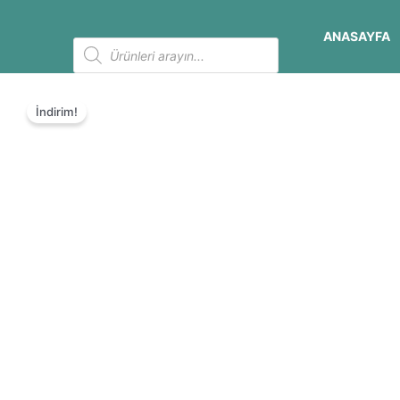
İçeriğe
atla
ANASAYFA
Products
search
İndirim!