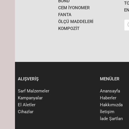
BOND
T
CEM İYONOMER
E
FANTA
Pr
ÖLÇÜ MADDELERI
se
KOMPOZİT
ALIŞVERİŞ
MENÜLER
Sarf Malzemeler
Anansayfa
Kampanyalar
Haberler
El Aletler
Hakkımızda
Cihazlar
İletişim
İade Şartları