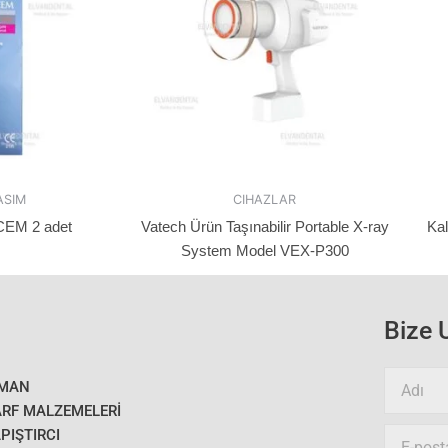
ASIM
CIHAZLAR
EM 2 adet
Vatech Ürün Taşınabilir Portable X-ray
Kal
System Model VEX-P300
Bize 
N
İMAN
a
RF MALZEMELERI
m
PIŞTIRCI
E