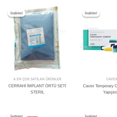
İndirim!
İndirim!
İndirim!
İndirim!
A EN ÇOK SATILAN ÜRÜNLER
CAVE
CERRAHİ İMPLANT ÖRTÜ SETİ
Cavex Temporary C
STERİL
Yapıştır
İndirim!
İndirim!
İndirim!
İndirim!