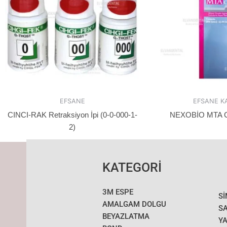
EFSANE
EFSANE K
CINCI-RAK Retraksiyon İpi (0-0-000-1-
NEXOBİO MTA C
2)
KATEGORİ
3M ESPE
S
AMALGAM DOLGU
SA
BEYAZLATMA
YA