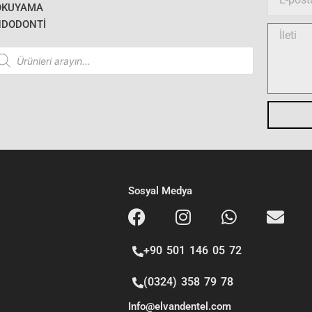
e
OKUYAMA
m
NDODONTI
a
M
i
e
oducts
l
arch
s
s
a
g
e
Sosyal Medya
+90 501 146 05 72
(0324) 358 79 78
Info@elvandentel.com