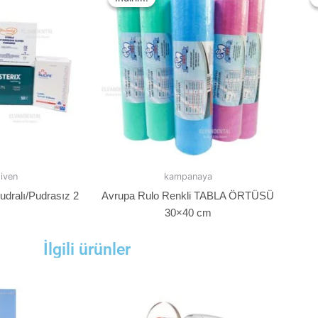
diven
kampanaya
Pudralı/Pudrasız 2
Avrupa Rulo Renkli TABLA ÖRTÜSÜ
30×40 cm
İlgili ürünler