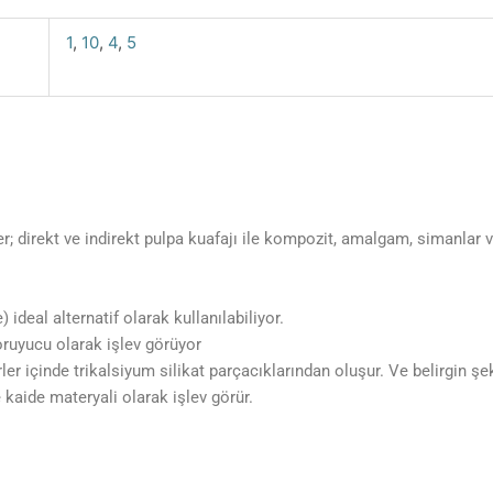
1
,
10
,
4
,
5
er; direkt ve indirekt pulpa kuafajı ile kompozit, amalgam, simanlar 
ideal alternatif olarak kullanılabiliyor.
koruyucu olarak işlev görüyor
ler içinde trikalsiyum silikat parçacıklarından oluşur. Ve belirgin şe
 kaide materyali olarak işlev görür.