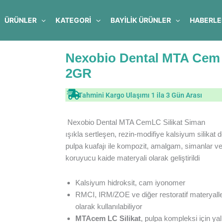
ÜRÜNLER
KATEGORİ
BAYILIK ÜRÜNLER
HABERLE
Nexobio Dental MTA Cem 
2GR
Tahmini Kargo Ulaşımı 1 ila 3 Gün Arası
Nexobio Dental MTA CemLC Silikat Siman
ışıkla sertleşen, rezin-modifiye kalsiyum silikat do
pulpa kuafajı ile kompozit, amalgam, simanlar ve
koruyucu kaide materyali olarak geliştirildi
Kalsiyum hidroksit, cam iyonomer
RMCI, IRM/ZOE ve diğer restoratif materyallere
olarak kullanılabiliyor
MTAcem LC Silikat
, pulpa kompleksi için ya