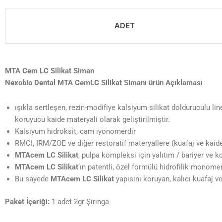
ADET
MTA Cem LC Silikat Siman
Nexobio Dental MTA CemLC Silikat Simanı ürün Açıklaması
ışıkla sertleşen, rezin-modifiye kalsiyum silikat dolduruculu lin
koruyucu kaide materyali olarak geliştirilmiştir.
Kalsiyum hidroksit, cam iyonomerdir
RMCI, IRM/ZOE ve diğer restoratif materyallere (kuafaj ve kaide) 
MTAcem LC Silikat
, pulpa kompleksi için yalıtım / bariyer ve 
MTAcem LC Silikat
‘ın patentli, özel formülü hidrofilik monomer
Bu sayede
MTAcem LC Silikat
yapısını koruyan, kalıcı kuafaj ve
Paket İçeriği:
1 adet 2gr Şırınga