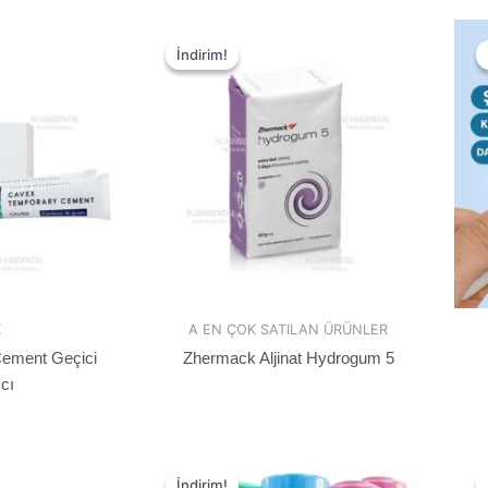
İndirim!
İndirim!
X
A EN ÇOK SATILAN ÜRÜNLER
ement Geçici
Zhermack Aljinat Hydrogum 5
ıcı
İndirim!
İndirim!