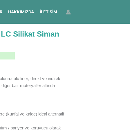
R
HAKKIMIZDA
İLETIŞIM
LC Silikat Siman
lduruculu liner; direkt ve indirekt
 diğer baz materyaller altında
 (kuafaj ve kaide) ideal alternatif
lıtım / bariyer ve koruyucu olarak