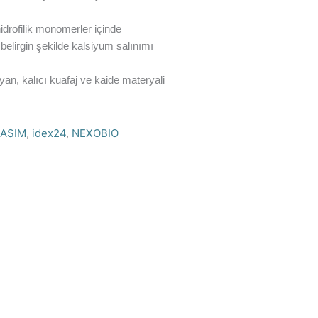
 hidrofilik monomerler içinde
 belirgin şekilde kalsiyum salınımı
yan, kalıcı kuafaj ve kaide materyali
KASIM
,
idex24
,
NEXOBIO