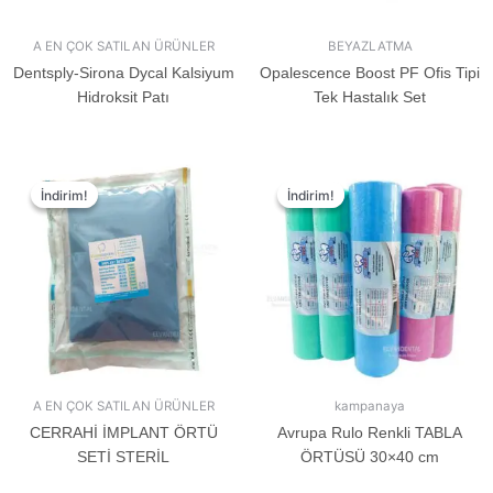
A EN ÇOK SATILAN ÜRÜNLER
BEYAZLATMA
Dentsply-Sirona Dycal Kalsiyum
Opalescence Boost PF Ofis Tipi
Hidroksit Patı
Tek Hastalık Set
İndirim!
İndirim!
İndirim!
İndirim!
A EN ÇOK SATILAN ÜRÜNLER
kampanaya
CERRAHİ İMPLANT ÖRTÜ
Avrupa Rulo Renkli TABLA
SETİ STERİL
ÖRTÜSÜ 30×40 cm