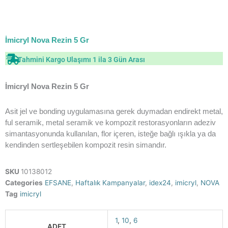
İmicryl Nova Rezin 5 Gr
Tahmini Kargo Ulaşımı 1 ila 3 Gün Arası
İmicryl Nova Rezin 5 Gr
Asit jel ve bonding uygulamasına gerek duymadan endirekt metal,
ful seramik, metal seramik ve kompozit restorasyonların adeziv
simantasyonunda kullanılan, flor içeren, isteğe bağlı ışıkla ya da
kendinden sertleşebilen kompozit resin simandır.
SKU
10138012
Categories
EFSANE
,
Haftalık Kampanyalar
,
idex24
,
imicryl
,
NOVA
Tag
imicryl
1
,
10
,
6
ADET