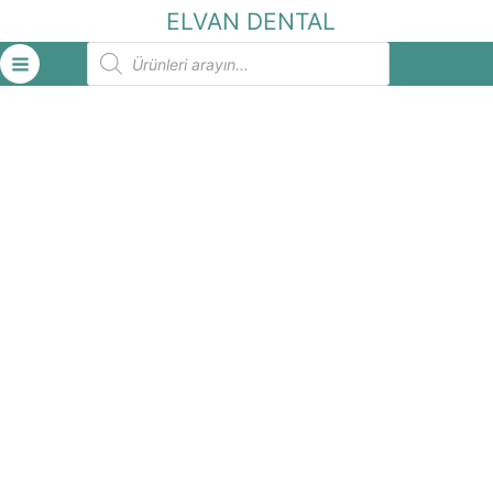
İçeriğe
ELVAN DENTAL
atla
Products
search