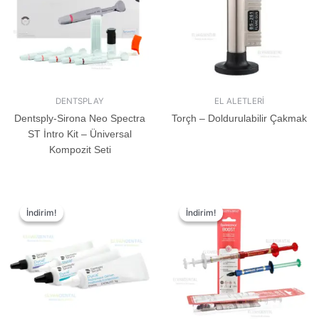
DENTSPLAY
EL ALETLERİ
Dentsply-Sirona Neo Spectra
Torçh – Doldurulabilir Çakmak
ST İntro Kit – Üniversal
Kompozit Seti
İndirim!
İndirim!
İndirim!
İndirim!