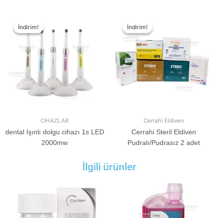
İndirim!
İndirim!
İndirim!
İndirim!
CIHAZLAR
Cerrahi Eldiven
dental Işınlı dolgu cihazı 1s LED
Cerrahi Steril Eldiven
2000mw
Pudralı/Pudrasız 2 adet
İlgili ürünler