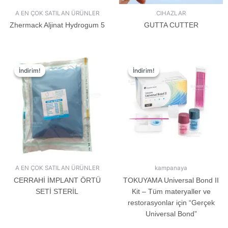
A EN ÇOK SATILAN ÜRÜNLER
CIHAZLAR
Zhermack Aljinat Hydrogum 5
GUTTA CUTTER
İndirim!
İndirim!
İndirim!
İndirim!
A EN ÇOK SATILAN ÜRÜNLER
kampanaya
CERRAHİ İMPLANT ÖRTÜ
TOKUYAMA Universal Bond II
SETİ STERİL
Kit – Tüm materyaller ve
restorasyonlar için “Gerçek
Universal Bond”