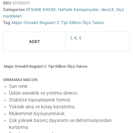
SKU
10116001
Categories
EFSANE KASIM
,
Haftalık Kampanyalar
,
idex24
,
ölçü
maddeleri
Tag
Major Ormakit Regulart C Tipi Silikon Ölçü Takımı
1
,
4
,
5
ADET
Major Ormakit Regulart C Tipi Silikon Ölçü Takımı
ORMAMAX MACUN:
Sarı renk.
Üstün esneklik ve yırtılma direnci.
Stabilize hipoalerjenik formül.
Yüksek akış ve kolay karıştırma.
Mükemmel biyouyumluluk.
Çok yüksek basınç dayanımı ve deformasyondan
kurtarma.