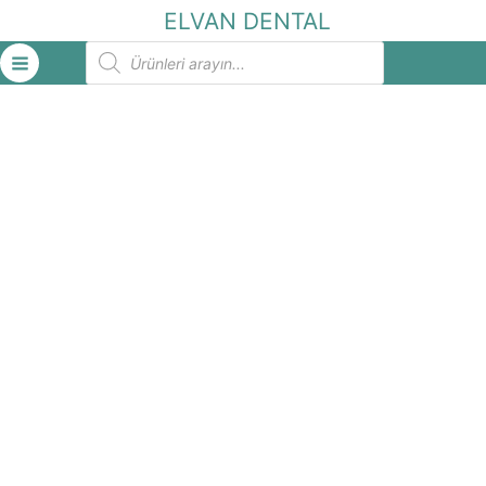
İçeriğe
ELVAN DENTAL
atla
Products
search