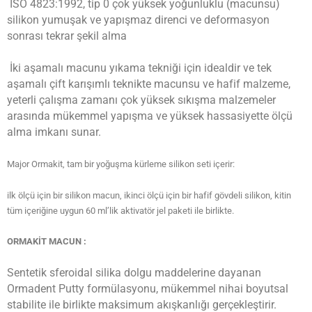
ISO 4823:1992, tip 0 çok yüksek yoğunluklu (macunsu)
silikon yumuşak ve yapışmaz direnci ve deformasyon
sonrası tekrar şekil alma
İki aşamalı macunu yıkama tekniği için idealdir ve tek
aşamalı çift karışımlı teknikte macunsu ve hafif malzeme,
yeterli çalışma
zamanı çok yüksek sıkışma malzemeler
arasında mükemmel yapışma ve yüksek hassasiyette ölçü
alma imkanı sunar.
Major Ormakit, tam bir yoğuşma kürleme silikon seti içerir:
ilk ölçü için bir silikon macun, ikinci ölçü için bir hafif gövdeli silikon, kitin
tüm içeriğine uygun 60 ml’lik aktivatör jel paketi ile birlikte.
ORMAKİT MACUN :
Sentetik sferoidal silika dolgu maddelerine dayanan
Ormadent Putty formülasyonu, mükemmel nihai boyutsal
stabilite ile birlikte maksimum akışkanlığı gerçekleştirir.