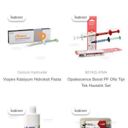
İndirim!
İndirim!
İndirim!
İndirim!
Calcium Hydroxide
BEYAZLATMA
Viopex Kalsiyum Hidroksit Pasta
Opalescence Boost PF Ofis Tipi
Tek Hastalık Set
İndirim!
İndirim!
İndirim!
İndirim!