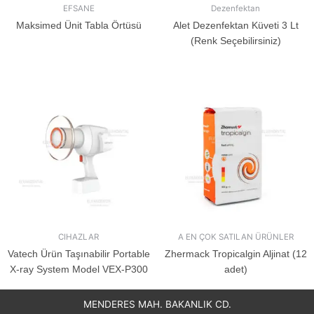
EFSANE
Dezenfektan
Maksimed Ünit Tabla Örtüsü
Alet Dezenfektan Küveti 3 Lt
(Renk Seçebilirsiniz)
CIHAZLAR
A EN ÇOK SATILAN ÜRÜNLER
Vatech Ürün Taşınabilir Portable
Zhermack Tropicalgin Aljinat (12
X-ray System Model VEX-P300
adet)
MENDERES MAH. BAKANLIK CD.