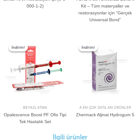
000-1-2)
Kit – Tüm materyaller ve
restorasyonlar için “Gerçek
Universal Bond”
İndirim!
İndirim!
İndirim!
İndirim!
BEYAZLATMA
A EN ÇOK SATILAN ÜRÜNLER
Opalescence Boost PF Ofis Tipi
Zhermack Aljinat Hydrogum 5
Tek Hastalık Set
İlgili ürünler