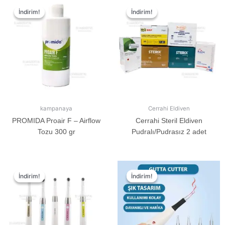
İndirim!
İndirim!
İndirim!
İndirim!
kampanaya
Cerrahi Eldiven
PROMIDA Proair F – Airflow
Cerrahi Steril Eldiven
Tozu 300 gr
Pudralı/Pudrasız 2 adet
İndirim!
İndirim!
İndirim!
İndirim!