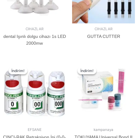
CIHAZLAR
CIHAZLAR
dental Işınlı dolgu cihazı 1s LED
GUTTA CUTTER
2000mw
İndirim!
İndirim!
İndirim!
İndirim!
EFSANE
kampanaya
CINCI-RAK Retraksiyon İpi (0-0-
TOKUYAMA Universal Bond II