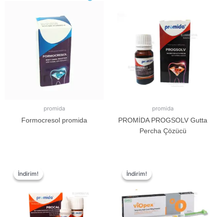
promida
promida
Formocresol promida
PROMİDA PROGSOLV Gutta
Percha Çözücü
İndirim!
İndirim!
İndirim!
İndirim!