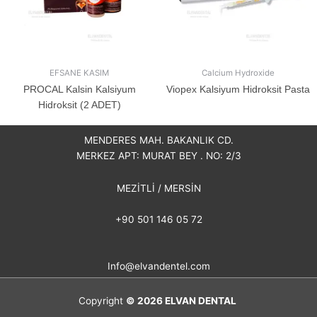
EFSANE KASIM
Calcium Hydroxide
PROCAL Kalsin Kalsiyum
Viopex Kalsiyum Hidroksit Pasta
Hidroksit (2 ADET)
MENDERES MAH. BAKANLIK CD.
MERKEZ APT: MURAT BEY . NO: 2/3
MEZİTLİ / MERSİN
+90 501 146 05 72
Info@elvandentel.com
Copyright
© 2026
ELVAN DENTAL