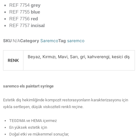
REF 7754
grey
REF 7755
blue
REF 7756
red
REF 7757
incisal
SKU
N/A
Category
Saremco
Tag
saremco
Beyaz, Kırmızı, Mavi, Sarı, gri, kahverengi, kesici diş
RENK
saremco els paintart syringe
Estetik diş hekimliğinde kompozit restorasyonların karakterizasyonu için
ışıkla sertleşen, düşük viskoziteli renkli reçine.
TEGDMA ve HEMA içermez
En yüksek estetik için
Doğal etki ve mükemmel sonuçlar,