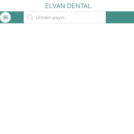
İçeriğe
ELVAN DENTAL
atla
Products
search