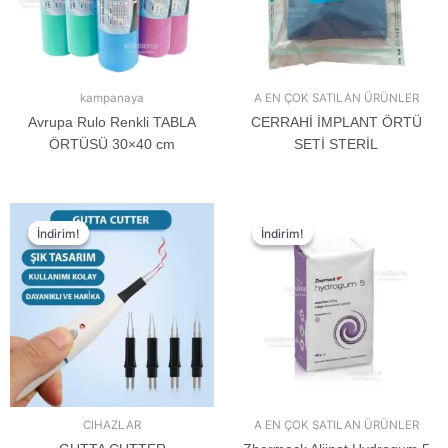
kampanaya
A EN ÇOK SATILAN ÜRÜNLER
Avrupa Rulo Renkli TABLA
CERRAHİ İMPLANT ÖRTÜ
ÖRTÜSÜ 30×40 cm
SETİ STERİL
İndirim!
İndirim!
İndirim!
İndirim!
CIHAZLAR
A EN ÇOK SATILAN ÜRÜNLER