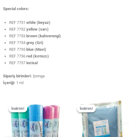
Special colors:
REF 7751
white (beyaz)
REF 7752
yellow (sarı)
REF 7753
brown (kahverengi)
REF 7754
grey (Gri)
REF 7755
blue (Mavi)
REF 7756
red (kırmızı)
REF 7757
incisal
Sipariş birimleri:
Şırınga
İçeriği:
1 ml
İndirim!
İndirim!
İndirim!
İndirim!