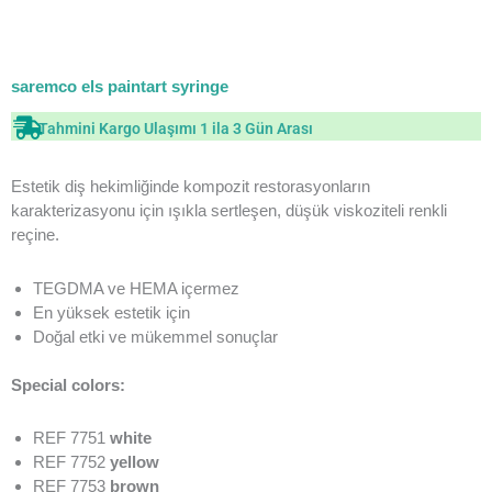
saremco els paintart syringe
Tahmini Kargo Ulaşımı 1 ila 3 Gün Arası
Estetik diş hekimliğinde kompozit restorasyonların
karakterizasyonu için ışıkla sertleşen, düşük viskoziteli renkli
reçine.
TEGDMA ve HEMA içermez
En yüksek estetik için
Doğal etki ve mükemmel sonuçlar
Special colors:
REF 7751
white
REF 7752
yellow
REF 7753
brown