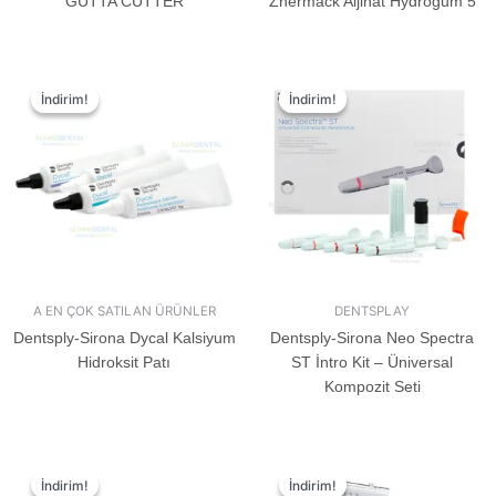
GUTTA CUTTER
Zhermack Aljinat Hydrogum 5
İndirim!
İndirim!
İndirim!
İndirim!
A EN ÇOK SATILAN ÜRÜNLER
DENTSPLAY
Dentsply-Sirona Dycal Kalsiyum
Dentsply-Sirona Neo Spectra
Hidroksit Patı
ST İntro Kit – Üniversal
Kompozit Seti
İndirim!
İndirim!
İndirim!
İndirim!