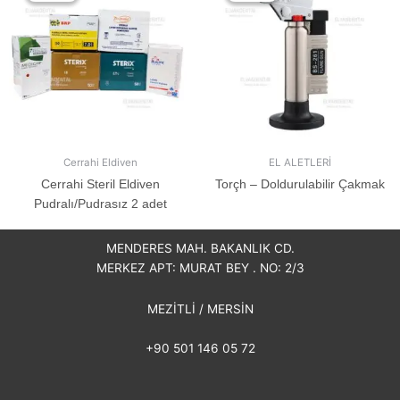
Cerrahi Eldiven
EL ALETLERİ
Cerrahi Steril Eldiven
Torçh – Doldurulabilir Çakmak
Pudralı/Pudrasız 2 adet
MENDERES MAH. BAKANLIK CD.
MERKEZ APT: MURAT BEY . NO: 2/3
MEZİTLİ / MERSİN
+90 501 146 05 72