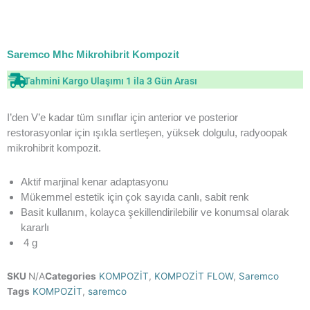
Saremco Mhc Mikrohibrit Kompozit
Tahmini Kargo Ulaşımı 1 ila 3 Gün Arası
I’den V’e kadar tüm sınıflar için anterior ve posterior
restorasyonlar için ışıkla sertleşen, yüksek dolgulu, radyoopak
mikrohibrit kompozit.
Aktif marjinal kenar adaptasyonu
Mükemmel estetik için çok sayıda canlı, sabit renk
Basit kullanım, kolayca şekillendirilebilir ve konumsal olarak
kararlı
4 g
SKU
N/A
Categories
KOMPOZİT
,
KOMPOZİT FLOW
,
Saremco
Tags
KOMPOZİT
,
saremco