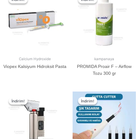
Calcium Hydroxide
kampanaya
Viopex Kalsiyum Hidroksit Pasta
PROMIDA Proair F – Airflow
Tozu 300 gr
İndirim!
İndirim!
İndirim!
İndirim!