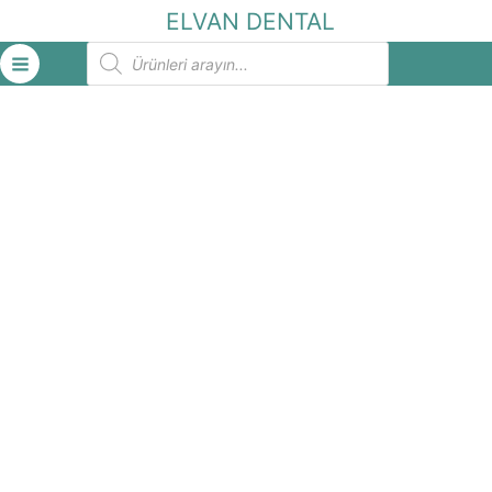
İçeriğe
ELVAN DENTAL
atla
Products
search