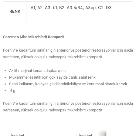
A1, A2, A3, b1, B2, A3.5/B4, A3op, C2, D3
RENK
Saremco Mhc Mikrohibrit Kompozit
I’den V’e kadar tüm sınıflar için anterior ve posterior restorasyonlar için ışıkla
sertleşen, yüksek dolgulu, radyoopak mikrohibrit kompozit.
Aktif marjinal kenar adaptasyonu
Mükemmel estetik için çok sayıda canlı, sabit renk
Basit kullanım, kolayca şekillendirilebiliyor ve konumsal olarak kararlı
4 g
I’den V’e kadar tüm sınıflar için anterior ve posterior restorasyonlar için ışıkla
sertleşen, yüksek dolgulu, radyoopak mikrohibrit kompozit.
İndirim!
İndirim!
İndirim!
İndirim!