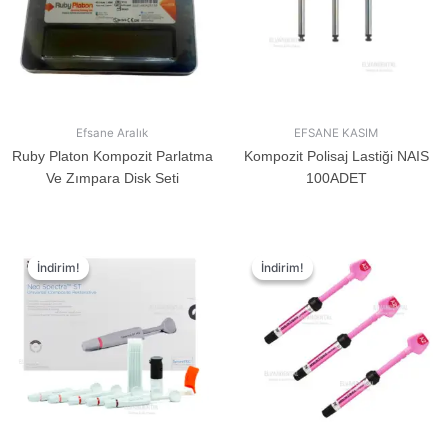
Efsane Aralık
EFSANE KASIM
Ruby Platon Kompozit Parlatma
Kompozit Polisaj Lastiği NAIS
Ve Zımpara Disk Seti
100ADET
İndirim!
İndirim!
İndirim!
İndirim!