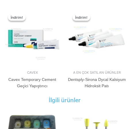
İndirim!
İndirim!
İndirim!
İndirim!
CAVEX
A EN ÇOK SATILAN ÜRÜNLER
Cavex Temporary Cement
Dentsply-Sirona Dycal Kalsiyum
Geçici Yapıştırıcı
Hidroksit Patı
İlgili ürünler