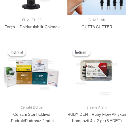
EL ALETLERİ
CIHAZLAR
Torçh – Doldurulabilir Çakmak
GUTTA CUTTER
İndirim!
İndirim!
İndirim!
İndirim!
Cerrahi Eldiven
Efsane Aralık
Cerrahi Steril Eldiven
RUBY DENT Ruby Flow Akışkan
Pudralı/Pudrasız 2 adet
Kompozit 4 x 2 gr (5 ADET)