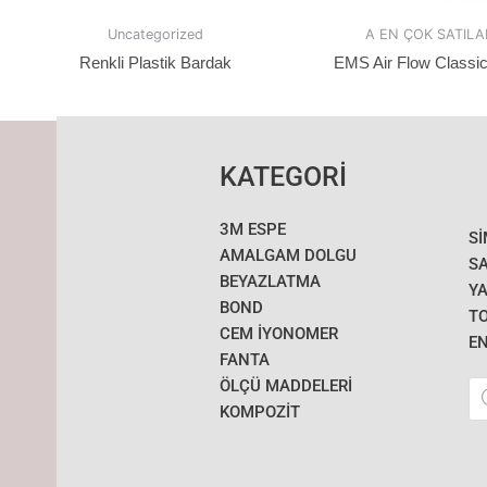
Uncategorized
A EN ÇOK SATIL
Renkli Plastik Bardak
EMS Air Flow Classic 
KATEGORİ
3M ESPE
S
AMALGAM DOLGU
SA
BEYAZLATMA
YA
BOND
T
CEM İYONOMER
E
FANTA
Pr
ÖLÇÜ MADDELERI
se
KOMPOZİT