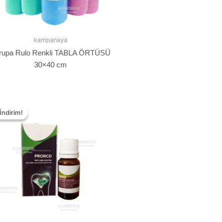
kampanaya
rupa Rulo Renkli TABLA ÖRTÜSÜ
30×40 cm
İndirim!
İndirim!