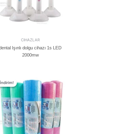
CIHAZLAR
dental Işınlı dolgu cihazı 1s LED
2000mw
İndirim!
İndirim!