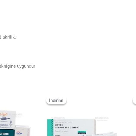
 akrilik.
ekniğine uygundur
İndirim!
İndirim!