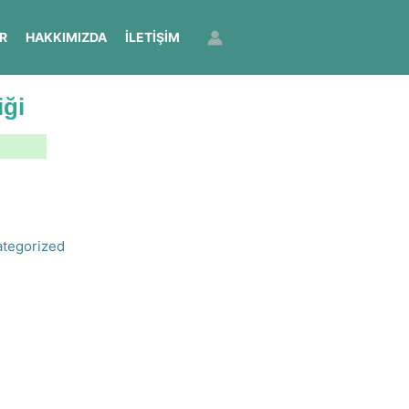
R
HAKKIMIZDA
İLETIŞIM
iği
tegorized