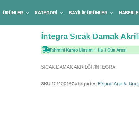
ÜRÜNLER
KATEGORİ
BAYILIK ÜRÜNLER
HABERLE
İntegra Sıcak Damak Akril
Tahmini Kargo Ulaşımı 1 ila 3 Gün Arası
SICAK DAMAK AKRİLĞİ /İNTEGRA
SKU
10110018
Categories
Efsane Aralık
,
Unca