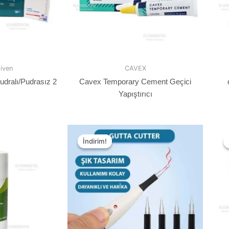
diven
CAVEX
Pudralı/Pudrasız 2
Cavex Temporary Cement Geçici
Yapıştırıcı
İndirim!
İndirim!