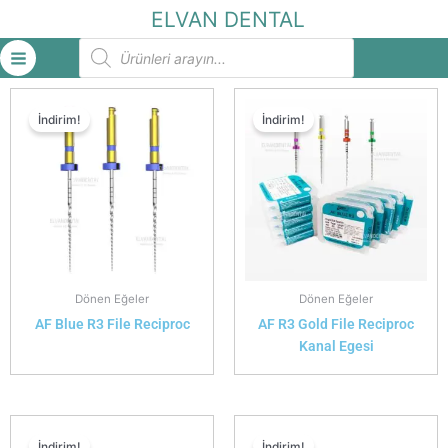
İçeriğe
ELVAN DENTAL
atla
Products
search
İndirim!
İndirim!
Dönen Eğeler
Dönen Eğeler
AF Blue R3 File Reciproc
AF R3 Gold File Reciproc
Kanal Egesi
İndirim!
İndirim!