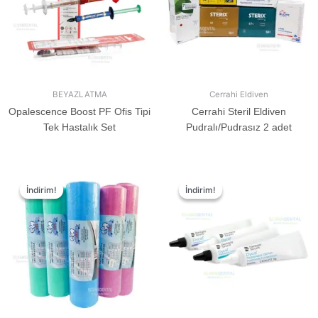
BEYAZLATMA
Cerrahi Eldiven
Opalescence Boost PF Ofis Tipi
Cerrahi Steril Eldiven
Tek Hastalık Set
Pudralı/Pudrasız 2 adet
İndirim!
İndirim!
İndirim!
İndirim!