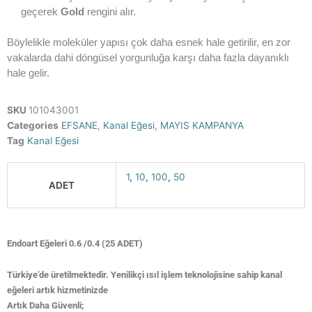
geçerek
Gold
rengini alır.
Böylelikle moleküler yapısı çok daha esnek hale getirilir, en zor
vakalarda dahi döngüsel yorgunluğa karşı daha fazla dayanıklı
hale gelir.
SKU
101043001
Categories
EFSANE
,
Kanal Eğesi
,
MAYIS KAMPANYA
Tag
Kanal Eğesi
1
,
10
,
100
,
50
ADET
Endoart Eğeleri 0.6 /0.4 (25 ADET)
Türkiye’de üretilmektedir. Yenilikçi ısıl işlem teknolojisine sahip kanal
eğeleri artık hizmetinizde
Artık Daha Güvenli;