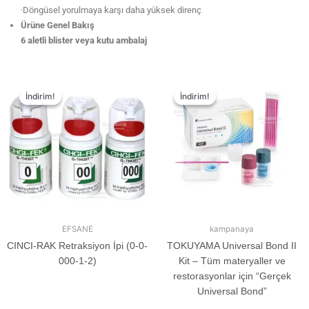
·Döngüsel yorulmaya karşı daha yüksek direnç
Ürüne Genel Bakış
6 aletli blister veya kutu ambalaj
İndirim!
İndirim!
İndirim!
İndirim!
EFSANE
kampanaya
CINCI-RAK Retraksiyon İpi (0-0-
TOKUYAMA Universal Bond II
000-1-2)
Kit – Tüm materyaller ve
restorasyonlar için “Gerçek
Universal Bond”