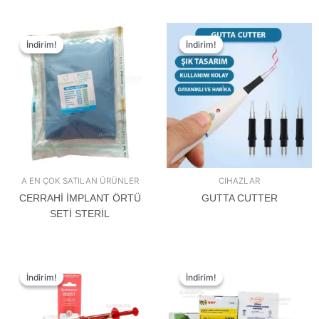
İndirim!
İndirim!
İndirim!
İndirim!
A EN ÇOK SATILAN ÜRÜNLER
CIHAZLAR
CERRAHİ İMPLANT ÖRTÜ
GUTTA CUTTER
SETİ STERİL
İndirim!
İndirim!
İndirim!
İndirim!