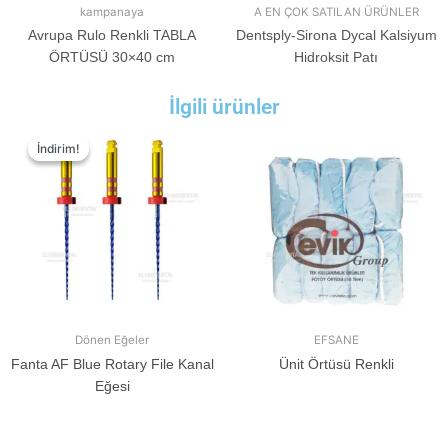
kampanaya
A EN ÇOK SATILAN ÜRÜNLER
Avrupa Rulo Renkli TABLA
Dentsply-Sirona Dycal Kalsiyum
ÖRTÜSÜ 30×40 cm
Hidroksit Patı
İlgili ürünler
İndirim!
İndirim!
Dönen Eğeler
EFSANE
Fanta AF Blue Rotary File Kanal
Ünit Örtüsü Renkli
Eğesi