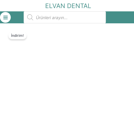
İçeriğe
ELVAN DENTAL
atla
Products
search
İndirim!