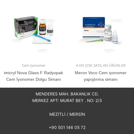
Cem İyonomer
A EN ÇOK SATILAN ÜRÜNLER
imicryl Nova Glass F Radyopak
Meron Voco Cem iyonomer
Cem İyonomer Dolgu Simanı
yapıştırma simanı
MENDERES MAH. BAKANLIK CD.
MERKEZ APT: MURAT BEY . NO: 2/3
MEZİTLİ / MERSİN
+90 501 146 05 72