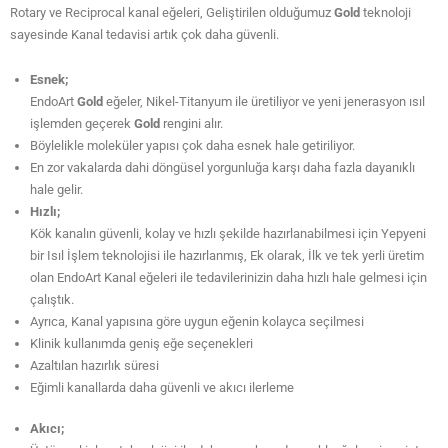
Rotary ve Reciprocal kanal eğeleri, Geliştirilen olduğumuz
Gold
teknoloji
sayesinde Kanal tedavisi artık çok daha güvenli.
Esnek
;
EndoArt
Gold
eğeler, Nikel-Titanyum ile üretiliyor ve yeni jenerasyon ısıl
işlemden geçerek
Gold
rengini alır.
Böylelikle moleküler yapısı çok daha esnek hale getiriliyor.
En zor vakalarda dahi döngüsel yorgunluğa karşı daha fazla dayanıklı
hale gelir.
Hızlı
;
Kök kanalın güvenli, kolay ve hızlı şekilde hazırlanabilmesi için Yepyeni
bir Isıl İşlem teknolojisi ile hazırlanmış, Ek olarak, İlk ve tek yerli üretim
olan EndoArt Kanal eğeleri ile tedavilerinizin daha hızlı hale gelmesi için
çalıştık.
Ayrıca, Kanal yapısına göre uygun eğenin kolayca seçilmesi
Klinik kullanımda geniş eğe seçenekleri
Azaltılan hazırlık süresi
Eğimli kanallarda daha güvenli ve akıcı ilerleme
Akıcı;