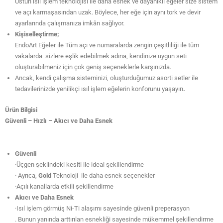
Üstün ısıl işlem teknolojisi ile daha esnek ve dayanıklı eğeler size sistem
ve açı karmaşasından uzak. Böylece, her eğe için aynı tork ve devir
ayarlarında çalışmanıza imkân sağlıyor.
Kişiselleştirme;
EndoArt Eğeler ile Tüm açı ve numaralarda zengin çeşitliliği ile tüm
vakalarda sizlere eşlik edebilmek adına, kendinize uygun seti
oluşturabilmeniz için çok geniş seçeneklerle karşınızda.
Ancak, kendi çalışma sisteminizi, oluşturduğumuz asorti setler ile
tedavilerinizde yenilikçi ısıl işlem eğelerin konforunu yaşayın
.
Ürün Bilgisi
Güvenli – Hızlı – Akıcı ve Daha Esnek
Güvenli
·Üçgen şeklindeki kesiti ile ideal şekillendirme
· Ayrıca,
Gold
Teknoloji ile daha esnek seçenekler
·Açılı kanallarda etkili şekillendirme
Akıcı ve Daha Esnek
·Isıl işlem görmüş Ni-Ti alaşımı sayesinde güvenli preperasyon
. Bunun yanında arttırılan esnekliği sayesinde mükemmel şekillendirme