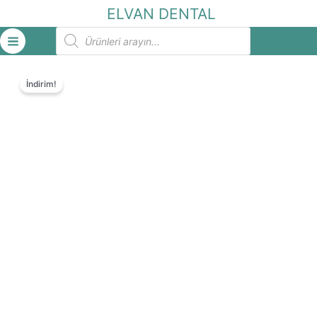
İçeriğe
ELVAN DENTAL
atla
Products
search
İndirim!