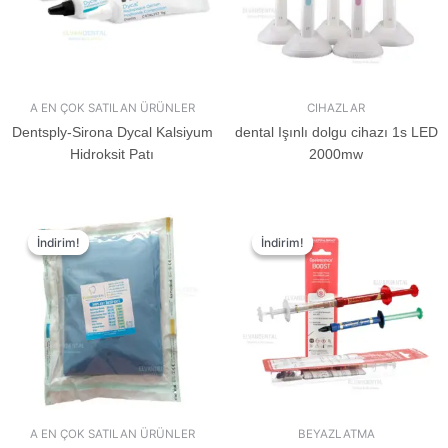
A EN ÇOK SATILAN ÜRÜNLER
CIHAZLAR
Dentsply-Sirona Dycal Kalsiyum
dental Işınlı dolgu cihazı 1s LED
Hidroksit Patı
2000mw
İndirim!
İndirim!
İndirim!
İndirim!
A EN ÇOK SATILAN ÜRÜNLER
BEYAZLATMA