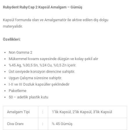
Rubydent RubyCap 2 Kapsül Amalgam – Gümüş
Kapsül formunda olan ve Amalgamatör ile aktive edilen diş dolgu
materyalidir.
Özellikleri:
Non Gamma 2
Mükemmel kıvamı sayesinde düzgün ve kolay şekil alır
%45 Ag, %30,5 Sn, %24 Cu, %0,5 Zn içerir.
Üst seviyede korozyon direncine sahiptir.
Uygun Çalışma süresine sahiptir.
I-II ve III Dozluk kapsüller şeklindedir
Paketleme
50 – adetlik plastik kutu
Amalgam Tipi
:
1’lik Kapsül, 2’lik Kapsül, 3’lik Kapsül
Civa Oranı
:
% 45 Gümüş