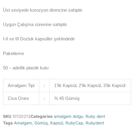
Üst seviyede korozyon direncine sahiptir.
Uygun Çalışma süresine sahiptir.
I-II ve III Dozluk kapsüller şeklindedir
Paketleme
50 – adetlik plastik kutu
Amalgam Tipi
:
1’lik Kapsül, 2’lik Kapsül, 3’lik Kapsül
Civa Oranı
:
% 45 Gümüş
SKU
10120213
Categories
amalgam dolgu
,
Ruby dent
Tags
Amalgam
,
Gümüş
,
Kapsül
,
RubyCap
,
Rubydent