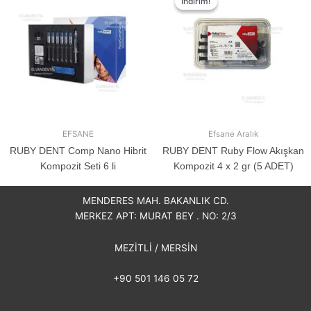
İndirim!
İndirim!
EFSANE
Efsane Aralık
RUBY DENT Comp Nano Hibrit
RUBY DENT Ruby Flow Akışkan
Kompozit Seti 6 li
Kompozit 4 x 2 gr (5 ADET)
MENDERES MAH. BAKANLIK CD.
MERKEZ APT: MURAT BEY . NO: 2/3
MEZİTLİ / MERSİN
+90 501 146 05 72