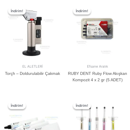
İndirim!
İndirim!
İndirim!
İndirim!
EL ALETLERİ
Efsane Aralık
Torçh – Doldurulabilir Çakmak
RUBY DENT Ruby Flow Akışkan
Kompozit 4 x 2 gr (5 ADET)
İndirim!
İndirim!
İndirim!
İndirim!