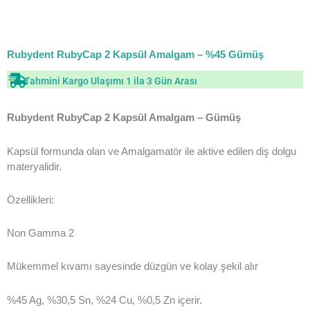
Rubydent RubyCap 2 Kapsül Amalgam – %45 Gümüş
Tahmini Kargo Ulaşımı 1 ila 3 Gün Arası
Rubydent RubyCap 2 Kapsül Amalgam – Gümüş
Kapsül formunda olan ve Amalgamatör ile aktive edilen diş dolgu
materyalidir.
Özellikleri:
Non Gamma 2
Mükemmel kıvamı sayesinde düzgün ve kolay şekil alır
%45 Ag, %30,5 Sn, %24 Cu, %0,5 Zn içerir.