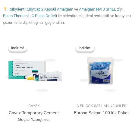
Rubydent RubyCap 2 Kapsül Amalgam
ve
Amalgam NAIS SPILL 2
‘yi,
Bisco Theracal LC Pulpa Örtücü
ile birleştirerek, ideal restoratif ve koruyucu
çözümlerle diş kliniğinizi güçlendirin.
İndirim!
İndirim!
İndirim!
İndirim!
CAVEX
A EN ÇOK SATILAN ÜRÜNLER
Cavex Temporary Cement
Eurosa Sakşın 100 lük Paket
Geçici Yapıştırıcı