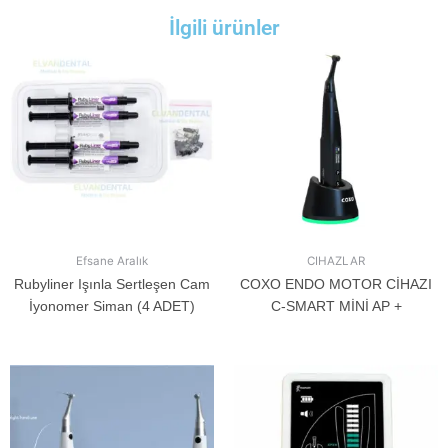
İlgili ürünler
Efsane Aralık
CIHAZLAR
Rubyliner Işınla Sertleşen Cam
COXO ENDO MOTOR CİHAZI
İyonomer Siman (4 ADET)
C-SMART MİNİ AP +