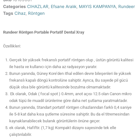
Categories
CIHAZLAR
,
Efsane Aralık
,
MAYIS KAMPANYA
,
Rundeer
Tags
Cihaz
,
Röntgen
Rundeer Röntgen Portable Portatif Dental Xray
Özellikleri:
Gerçek bir yüksek frekanslı portatif röntgen olup , üstün görüntü kalitesi
ile hasta ve kullanıcı için daha az radyasyon yaratır.
Bunun yanında, Güney Kore’den ithal edilen devre bileşenleri ile yüksek
frekanslı kapalı döngü kontrolüne sahiptir. Ayrıca, Bu sayede pil gücü
düşük olsa bile görüntü kalitesinde bozulma olmamaktadır.
Ek olarak, Odak ( focal spot ) 0.4mm, anot açısı 12.5 olan Canon mikro
odak tüpü ile muadil ürünlerine göre daha net şutlama yaratmaktadır.
Bunun yanında, Standart portatif röntgen cihazlarından farklı 0,4 saniye
ile 5-8 kat daha kısa şutleme süresine sahiptir. Bu da el titremesindan
kaynaklanabilecek bulanık görüntülerin önüne geçer.
ek olarak, Hafiftir. (1,7 kg) Kompakt dizaynı sayesinde tek elle
çalıştırılabilir.