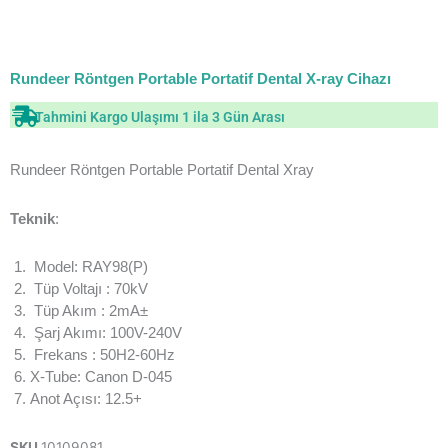
Rundeer Röntgen Portable Portatif Dental X-ray Cihazı
Tahmini Kargo Ulaşımı 1 ila 3 Gün Arası
Rundeer Röntgen Portable Portatif Dental Xray
Teknik
:
Model: RAY98(P)
Tüp Voltajı : 70kV
Tüp Akım : 2mA±
Şarj Akımı: 100V-240V
Frekans : 50H2-60Hz
X-Tube: Canon D-045
Anot Açısı: 12.5+
SKU
10109081