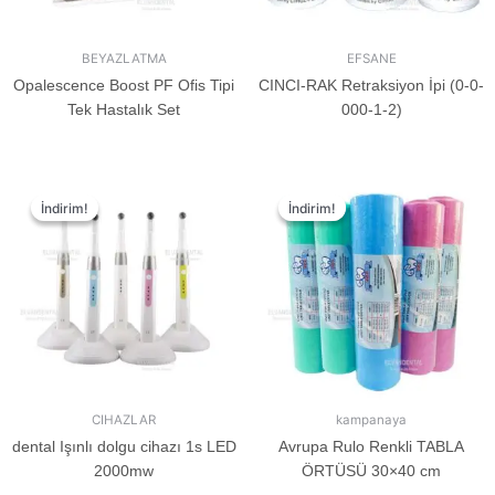
BEYAZLATMA
EFSANE
Opalescence Boost PF Ofis Tipi
CINCI-RAK Retraksiyon İpi (0-0-
Tek Hastalık Set
000-1-2)
İndirim!
İndirim!
İndirim!
İndirim!
CIHAZLAR
kampanaya
dental Işınlı dolgu cihazı 1s LED
Avrupa Rulo Renkli TABLA
2000mw
ÖRTÜSÜ 30×40 cm