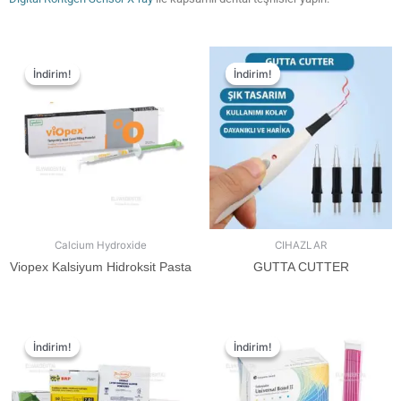
İndirim!
İndirim!
İndirim!
İndirim!
Calcium Hydroxide
CIHAZLAR
Viopex Kalsiyum Hidroksit Pasta
GUTTA CUTTER
İndirim!
İndirim!
İndirim!
İndirim!