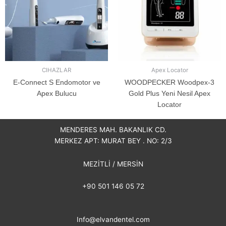
CIHAZLAR
Apex Locator
E-Connect S Endomotor ve
WOODPECKER Woodpex-3
Apex Bulucu
Gold Plus Yeni Nesil Apex
Locator
MENDERES MAH. BAKANLIK CD.
MERKEZ APT: MURAT BEY . NO: 2/3
MEZİTLİ / MERSİN
+90 501 146 05 72
Info@elvandentel.com