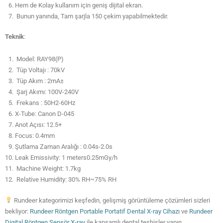
Hem de Kolay kullanım için geniş dijital ekran.
Bunun yanında, Tam şarjla 150 çekim yapabilmektedir.
Teknik
:
Model: RAY98(P)
Tüp Voltajı : 70kV
Tüp Akım : 2mA±
Şarj Akımı: 100V-240V
Frekans : 50H2-60Hz
X-Tube: Canon D-045
Anot Açısı: 12.5+
Focus: 0.4mm
Şutlama Zaman Aralığı : 0.04s-2.0s
Leak Emissivity: 1 meters0.25mGy/h
Machine Weight: 1.7kg
Relative Humidity: 30% RH~75% RH
Rundeer kategorimizi keşfedin, gelişmiş görüntüleme çözümleri sizleri
bekliyor:
Rundeer Röntgen Portable Portatif Dental X-ray Cihazı
ve
Rundeer
Digital Röntgen Sensör X-ray
ile kapsamlı dental teşhisler yapın.