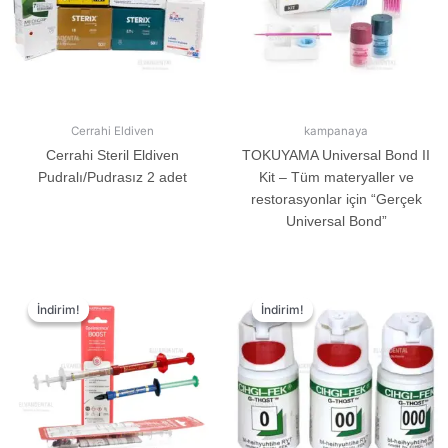
Cerrahi Eldiven
kampanaya
Cerrahi Steril Eldiven
TOKUYAMA Universal Bond II
Pudralı/Pudrasız 2 adet
Kit – Tüm materyaller ve
restorasyonlar için “Gerçek
Universal Bond”
İndirim!
İndirim!
İndirim!
İndirim!