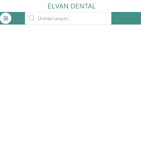
İçeriğe
ELVAN DENTAL
atla
Products
search