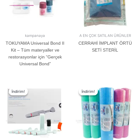
kampanaya
A EN ÇOK SATILAN ÜRÜNLER
TOKUYAMA Universal Bond II
CERRAHİ İMPLANT ÖRTÜ
Kit – Tüm materyaller ve
SETİ STERİL
restorasyonlar için “Gerçek
Universal Bond”
İndirim!
İndirim!
İndirim!
İndirim!