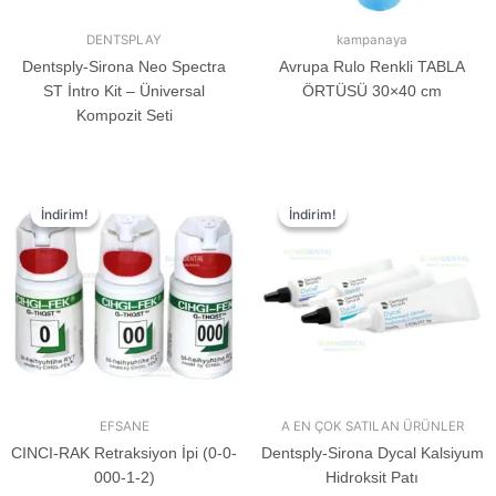
DENTSPLAY
kampanaya
Dentsply-Sirona Neo Spectra
Avrupa Rulo Renkli TABLA
ST İntro Kit – Üniversal
ÖRTÜSÜ 30×40 cm
Kompozit Seti
İndirim!
İndirim!
İndirim!
İndirim!
EFSANE
A EN ÇOK SATILAN ÜRÜNLER
CINCI-RAK Retraksiyon İpi (0-0-
Dentsply-Sirona Dycal Kalsiyum
000-1-2)
Hidroksit Patı