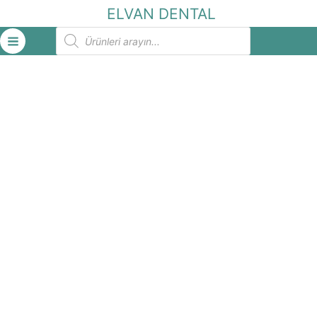
İçeriğe
ELVAN DENTAL
atla
Products
search