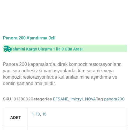
Panora 200 Aşındırma Jeli
Tahmini Kargo Ulaşımı 1 ila 3 Gün Arası
Panora 200 kapamalarda, direk kompozit restorasyonların
yanı sıra adhesiv simantasyonlarda, tüm seramik veya
kompozit restorasyonlarda kullanılan mine aşındırma ve
dentin şartlandırma jelidir.
SKU
10138032
Categories
EFSANE
,
imicryl
,
NOVA
Tag
panora200
1
,
10
,
15
ADET