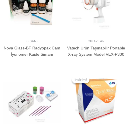
EFSANE
CIHAZLAR
Nova Glass-BF Radyopak Cam
Vatech Ürün Taşınabilir Portable
İyonomer Kaide Simanı
X-ray System Model VEX-P300
İndirim!
İndirim!