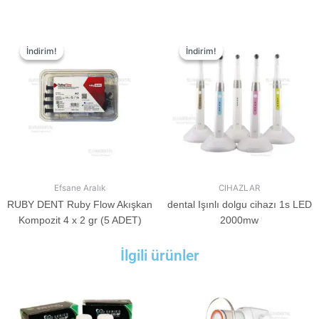
İndirim!
İndirim!
İndirim!
İndirim!
Efsane Aralık
CIHAZLAR
RUBY DENT Ruby Flow Akışkan
dental Işınlı dolgu cihazı 1s LED
Kompozit 4 x 2 gr (5 ADET)
2000mw
İlgili ürünler