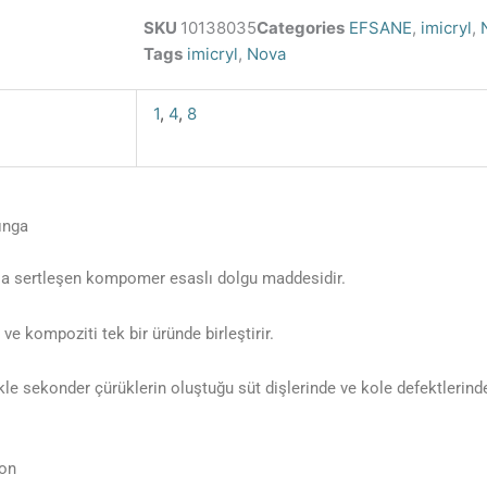
SKU
10138035
Categories
EFSANE
,
imicryl
,
Tags
imicryl
,
Nova
1
,
4
,
8
ınga
la sertleşen kompomer esaslı dolgu maddesidir.
 kompoziti tek bir üründe birleştirir.
e sekonder çürüklerin oluştuğu süt dişlerinde ve kole defektlerinde 
yon