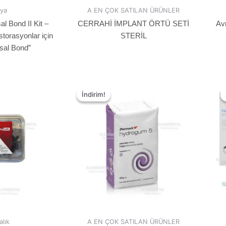
ya
A EN ÇOK SATILAN ÜRÜNLER
 Bond II Kit –
CERRAHİ İMPLANT ÖRTÜ SETİ
Av
torasyonlar için
STERİL
sal Bond”
İndirim!
İndirim!
alık
A EN ÇOK SATILAN ÜRÜNLER