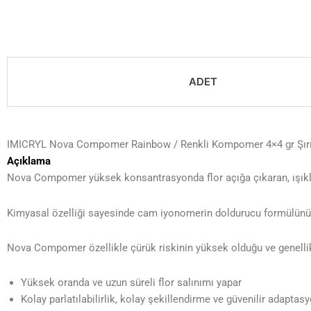
ADET
IMICRYL Nova Compomer Rainbow / Renkli Kompomer 4×4 gr Şır
Açıklama
Nova Compomer yüksek konsantrasyonda flor açığa çıkaran, ışık
Kimyasal özelliği sayesinde cam iyonomerin doldurucu formülünü ve
Nova Compomer özellikle çürük riskinin yüksek olduğu ve genellikl
Yüksek oranda ve uzun süreli flor salınımı yapar
Kolay parlatılabilirlik, kolay şekillendirme ve güvenilir adaptas