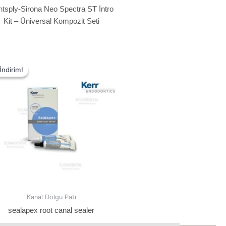
tsply-Sirona Neo Spectra ST İntro
Kit – Üniversal Kompozit Seti
İndirim!
İndirim!
Kanal Dolgu Patı
sealapex root canal sealer