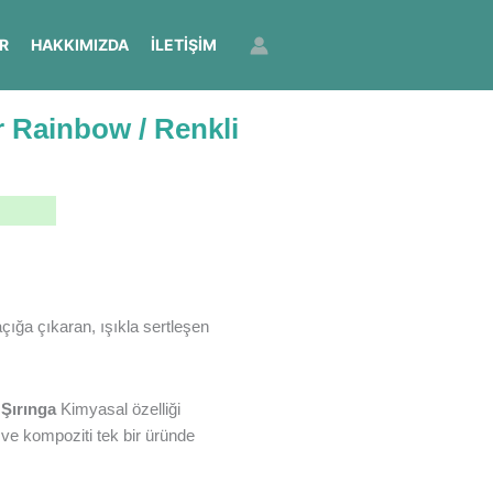
R
HAKKIMIZDA
İLETIŞIM
Rainbow / Renkli
ğa çıkaran, ışıkla sertleşen
Şırınga
Kimyasal özelliği
e kompoziti tek bir üründe