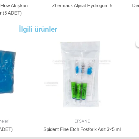
low Akışkan
Zhermack Aljinat Hydrogum 5
Den
gr (5 ADET)
İlgili ürünler
eleri
EFSANE
0ADET)
Spident Fine Etch Fosforik Asit 3×5 ml