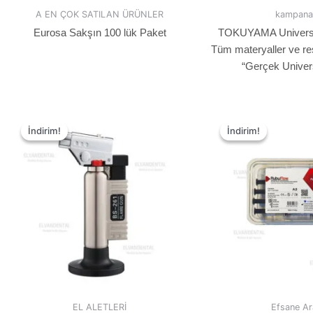
A EN ÇOK SATILAN ÜRÜNLER
kampana
Eurosa Sakşın 100 lük Paket
TOKUYAMA Universal
Tüm materyaller ve res
“Gerçek Univer
İndirim!
İndirim!
İndirim!
İndirim!
EL ALETLERİ
Efsane Ar