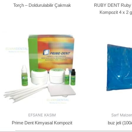
Torçh – Doldurulabilir Çakmak
RUBY DENT Ruby F
Kompozit 4 x 2 
EFSANE KASIM
Sarf Malzem
Prime Dent Kimyasal Kompozit
buz jeli (10