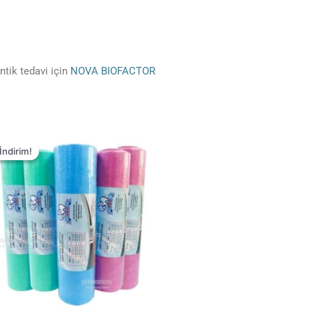
ontik tedavi için
NOVA BIOFACTOR
İndirim!
İndirim!