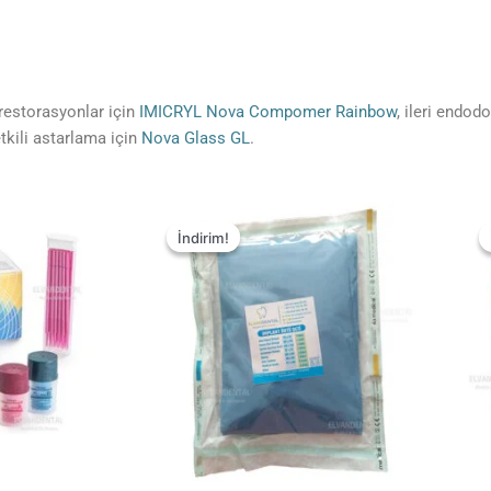
restorasyonlar için
IMICRYL Nova Compomer Rainbow
, ileri endod
tkili astarlama için
Nova Glass GL
.
İndirim!
İndirim!