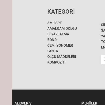
KATEGORİ
3M ESPE
S
AMALGAM DOLGU
SA
BEYAZLATMA
YA
BOND
T
CEM İYONOMER
E
FANTA
Pr
ÖLÇÜ MADDELERI
se
KOMPOZİT
ALIŞVERİŞ
MENÜLER