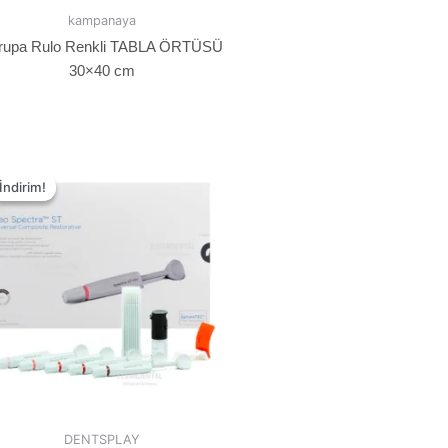
kampanaya
rupa Rulo Renkli TABLA ÖRTÜSÜ
30×40 cm
İndirim!
İndirim!
DENTSPLAY