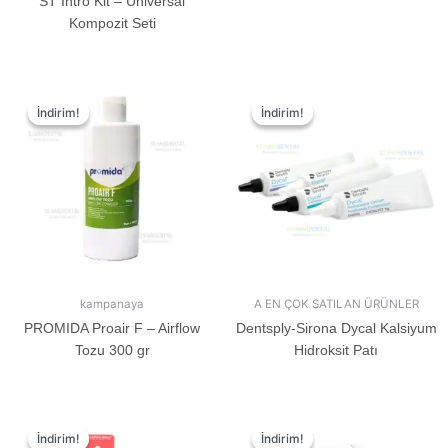
ST İntro Kit – Üniversal
Kompozit Seti
İndirim!
İndirim!
İndirim!
İndirim!
kampanaya
A EN ÇOK SATILAN ÜRÜNLER
PROMIDA Proair F – Airflow
Dentsply-Sirona Dycal Kalsiyum
Tozu 300 gr
Hidroksit Patı
İndirim!
İndirim!
İndirim!
İndirim!