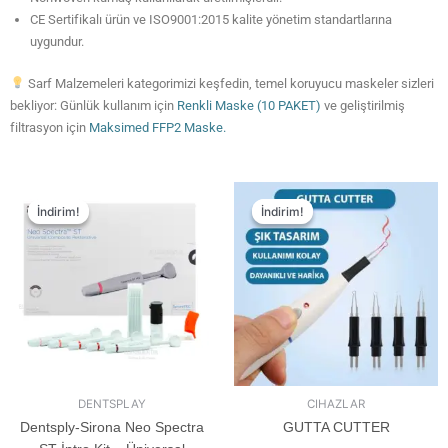
CE Sertifikalı ürün ve ISO9001:2015 kalite yönetim standartlarına
uygundur.
Sarf Malzemeleri kategorimizi keşfedin, temel koruyucu maskeler sizleri
bekliyor: Günlük kullanım için
Renkli Maske (10 PAKET)
ve geliştirilmiş
filtrasyon için
Maksimed FFP2 Maske.
İndirim!
İndirim!
İndirim!
İndirim!
DENTSPLAY
CIHAZLAR
Dentsply-Sirona Neo Spectra
GUTTA CUTTER