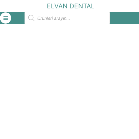
İçeriğe
ELVAN DENTAL
atla
Products
search