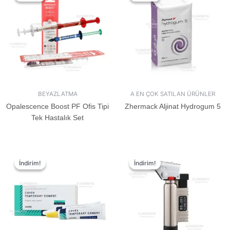
BEYAZLATMA
A EN ÇOK SATILAN ÜRÜNLER
Opalescence Boost PF Ofis Tipi
Zhermack Aljinat Hydrogum 5
Tek Hastalık Set
İndirim!
İndirim!
İndirim!
İndirim!