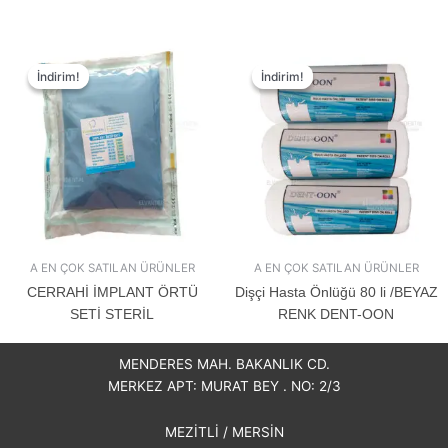
İndirim!
İndirim!
İndirim!
İndirim!
A EN ÇOK SATILAN ÜRÜNLER
A EN ÇOK SATILAN ÜRÜNLER
CERRAHİ İMPLANT ÖRTÜ
Dişçi Hasta Önlüğü 80 li /BEYAZ
SETİ STERİL
RENK DENT-OON
MENDERES MAH. BAKANLIK CD.
MERKEZ APT: MURAT BEY . NO: 2/3
MEZİTLİ / MERSİN